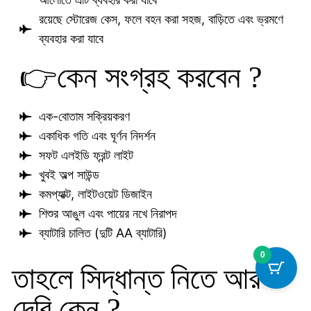
রয়েছে স্টোরেজ কেস, ফলে বহন করা সহজ, বাড়িতে এবং ভ্রমণে
ব্যবহার করা যাবে
👉কেন সংগ্রহ করবেন ?
এক-বোতাম সক্রিয়করণ
একাধিক গতি এবং ঘূর্ণন নিদর্শন
সফট এলইডি ফ্রন্ট লাইট
খুবই অল্প সাউন্ড
কমপ্যাক্ট, লাইটওয়েট ডিজাইন
শিশুর আঙুল এবং পায়ের নখে নিরাপদ
ব্যাটারি চালিত (দুটি AA ব্যাটারি)
0
তাহলে সিদ্ধান্ত নিতে আর
দেরি কেন ?