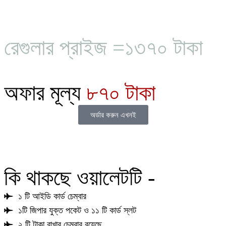
রেগুলার প্রাইজ =১৩৭০ টাকা
অফার মূল্য
৮৭০ টাকা
অর্ডার করুন এখনই
কি থাকছে ওয়ালেটটি -
১ টি আইডি কার্ড চেম্বার
১টি জিপার যুক্ত পকেট ও ১১ টি কার্ড স্লট
২ টি টাকা রাখার চেম্বার রয়েছে